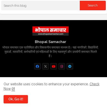
Bhopal Samachar
भोपाल समाचार एक प्रतिष्ठित और विश्वसनीय समाचार माध्यम है। यहां नागरिकों, विद्यार्थियों,
युवाओं, व्यापारियों, कर्मचारियों एवं महिलाओं के लिए महत्वपूर्ण और उपयोगी समाचार मिलते
हैं।
Home
About
Contact us
Privacy Policy
Our website uses cookies to enhance your experience.
Check
Now
Grievance
Disclaimer
sitemap
Ok, Go it!
All Right Reserved Copyright
BhopalSmachar.com