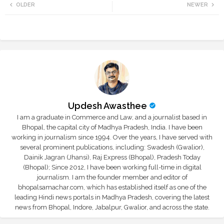
OLDER
NEWER
tte
ats
r
app
Updesh Awasthee
I am a graduate in Commerce and Law, and a journalist based in
Bhopal, the capital city of Madhya Pradesh, India. I have been
working in journalism since 1994. Over the years, I have served with
several prominent publications, including: Swadesh (Gwalior),
Dainik Jagran (Jhansi), Raj Express (Bhopal), Pradesh Today
(Bhopal); Since 2012, I have been working full-time in digital
journalism. I am the founder member and editor of
bhopalsamachar.com, which has established itself as one of the
leading Hindi news portals in Madhya Pradesh, covering the latest
news from Bhopal, Indore, Jabalpur, Gwalior, and across the state.