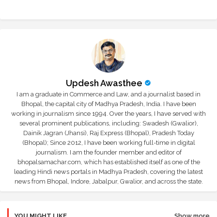
Updesh Awasthee
I am a graduate in Commerce and Law, and a journalist based in
Bhopal, the capital city of Madhya Pradesh, India. I have been
working in journalism since 1994. Over the years, I have served with
several prominent publications, including: Swadesh (Gwalior),
Dainik Jagran (Jhansi), Raj Express (Bhopal), Pradesh Today
(Bhopal); Since 2012, I have been working full-time in digital
journalism. I am the founder member and editor of
bhopalsamachar.com, which has established itself as one of the
leading Hindi news portals in Madhya Pradesh, covering the latest
news from Bhopal, Indore, Jabalpur, Gwalior, and across the state.
YOU MIGHT LIKE
Show more