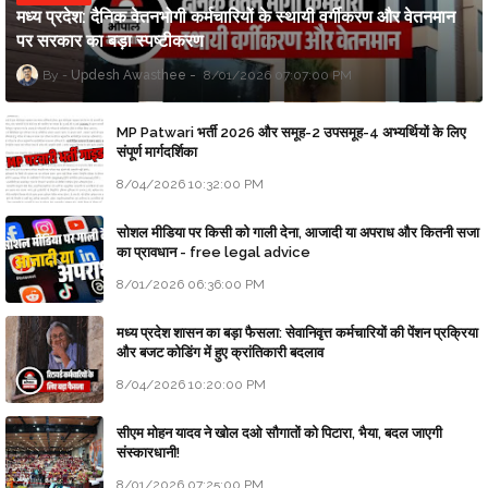
मध्य प्रदेश: दैनिक वेतनभोगी कर्मचारियों के स्थायी वर्गीकरण और वेतनमान
पर सरकार का बड़ा स्पष्टीकरण
Updesh Awasthee
8/01/2026 07:07:00 PM
MP Patwari भर्ती 2026 और समूह-2 उपसमूह-4 अभ्यर्थियों के लिए
संपूर्ण मार्गदर्शिका
8/04/2026 10:32:00 PM
सोशल मीडिया पर किसी को गाली देना, आजादी या अपराध और कितनी सजा
का प्रावधान - free legal advice
8/01/2026 06:36:00 PM
मध्य प्रदेश शासन का बड़ा फैसला: सेवानिवृत्त कर्मचारियों की पेंशन प्रक्रिया
और बजट कोडिंग में हुए क्रांतिकारी बदलाव
8/04/2026 10:20:00 PM
सीएम मोहन यादव ने खोल दओ सौगातों को पिटारा, भैया, बदल जाएगी
संस्कारधानी!
8/01/2026 07:25:00 PM