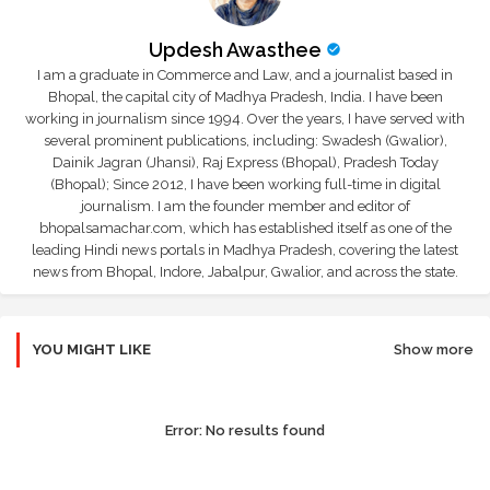
Updesh Awasthee
I am a graduate in Commerce and Law, and a journalist based in
Bhopal, the capital city of Madhya Pradesh, India. I have been
working in journalism since 1994. Over the years, I have served with
several prominent publications, including: Swadesh (Gwalior),
Dainik Jagran (Jhansi), Raj Express (Bhopal), Pradesh Today
(Bhopal); Since 2012, I have been working full-time in digital
journalism. I am the founder member and editor of
bhopalsamachar.com, which has established itself as one of the
leading Hindi news portals in Madhya Pradesh, covering the latest
news from Bhopal, Indore, Jabalpur, Gwalior, and across the state.
YOU MIGHT LIKE
Show more
Error:
No results found