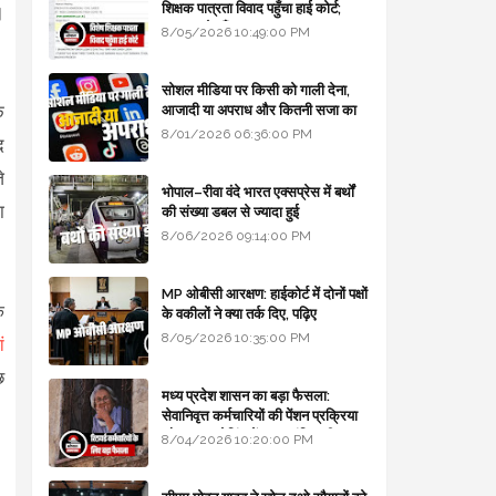
शिक्षक पात्रता विवाद पहुँचा हाई कोर्ट;
।
सरकार से माँगा जवाब
8/05/2026 10:49:00 PM
सोशल मीडिया पर किसी को गाली देना,
े
आजादी या अपराध और कितनी सजा का
प्रावधान - free legal advice
8/01/2026 06:36:00 PM
द
े
भोपाल–रीवा वंदे भारत एक्सप्रेस में बर्थों
ा
की संख्या डबल से ज्यादा हुई
8/06/2026 09:14:00 PM
MP ओबीसी आरक्षण: हाईकोर्ट में दोनों पक्षों
े
के वकीलों ने क्या तर्क दिए, पढ़िए
8/05/2026 10:35:00 PM
ं
छ
मध्य प्रदेश शासन का बड़ा फैसला:
सेवानिवृत्त कर्मचारियों की पेंशन प्रक्रिया
और बजट कोडिंग में हुए क्रांतिकारी
8/04/2026 10:20:00 PM
बदलाव