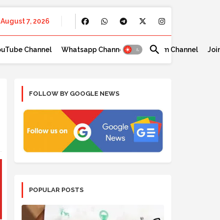
August 7, 2026
ouTube Channel
Whatsapp Channel
Telegram Channel
Joi
FOLLOW BY GOOGLE NEWS
POPULAR POSTS