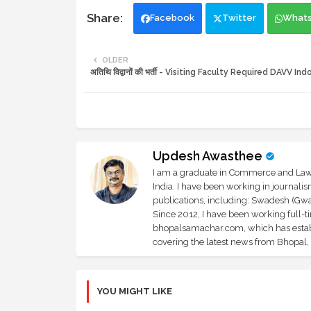
Facebook
Twitter
What
OLDER
अतिथि विद्वानों की भर्ती - Visiting Faculty Required DAVV Ind
Updesh Awasthee
I am a graduate in Commerce and Law, 
India. I have been working in journali
publications, including: Swadesh (Gwal
Since 2012, I have been working full-t
bhopalsamachar.com, which has establi
covering the latest news from Bhopal, I
YOU MIGHT LIKE