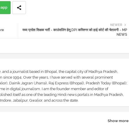
sapp
NEWER
ore
मध्य प्रदेश शिक्षक भर्ती - काउंसलिंग हेतु DPI कमिश्नर को हाई कोर्ट की चेतावनी - MP
NEWS
and a journalist based in Bhopal, the capital city of Madhya Pradesh,
sm since 1994. Over the years, I have served with several prominent
ior), Dainik Jagran (Jhansi), Raj Express (Bhopal), Pradesh Today (Bhopal);
ime in digital journalism. I am the founder member and editor of
shed itself as one of the leading Hindi news portals in Madhya Pradesh,
ndore, Jabalpur, Gwalior, and across the state.
Show more