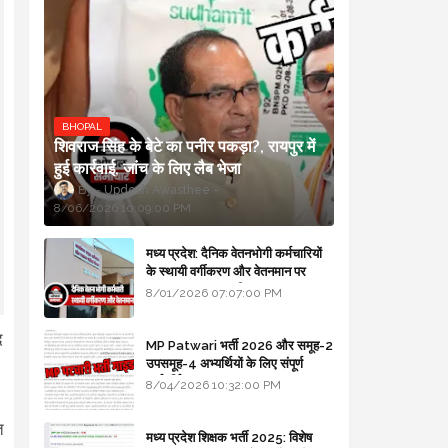
BHOPAL
शिवराज सिंह के बेटे का पनीर पकड़ा?, रायपुर में
हुई कार्रवाई, जांच के लिए लैब भेजा
Updesh Awasthee
8/06/2026 10:09:00 PM
मध्य प्रदेश: दैनिक वेतनभोगी कर्मचारियों
के स्थायी वर्गीकरण और वेतनमान पर
सरकार का बड़ा स्पष्टीकरण
8/01/2026 07:07:00 PM
द
MP Patwari भर्ती 2026 और समूह-2
उपसमूह-4 अभ्यर्थियों के लिए संपूर्ण
मार्गदर्शिका
8/04/2026 10:32:00 PM
त
मध्य प्रदेश शिक्षक भर्ती 2025: विशेष