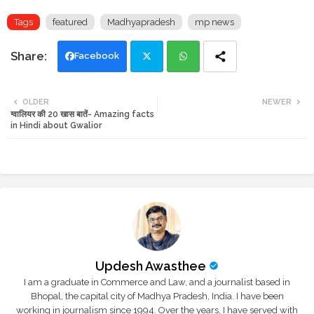
Tags
featured
Madhyapradesh
mp news
Facebook
Twi
Wh
OLDER
NEWER
ग्वालियर की 20 खास बातें- Amazing facts
tte
ats
in Hindi about Gwalior
r
app
Updesh Awasthee
I am a graduate in Commerce and Law, and a journalist based in
Bhopal, the capital city of Madhya Pradesh, India. I have been
working in journalism since 1994. Over the years, I have served with