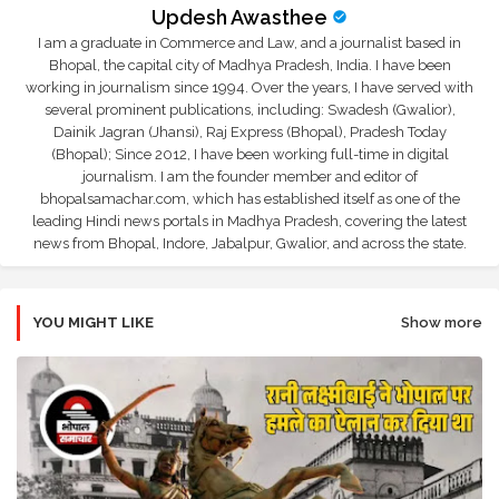
Updesh Awasthee
I am a graduate in Commerce and Law, and a journalist based in
Bhopal, the capital city of Madhya Pradesh, India. I have been
working in journalism since 1994. Over the years, I have served with
several prominent publications, including: Swadesh (Gwalior),
Dainik Jagran (Jhansi), Raj Express (Bhopal), Pradesh Today
(Bhopal); Since 2012, I have been working full-time in digital
journalism. I am the founder member and editor of
bhopalsamachar.com, which has established itself as one of the
leading Hindi news portals in Madhya Pradesh, covering the latest
news from Bhopal, Indore, Jabalpur, Gwalior, and across the state.
YOU MIGHT LIKE
Show more