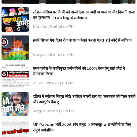
सोशल मीडिया पर किसी को गाली देना, आजादी या अपराध और कितनी सजा
का प्रावधान - free legal advice
8/01/2026 06:36:00 PM
हमारे शिक्षक ऐप: वेतन रोकना या कार्रवाई करना गलत, हाई कोर्ट में याचिका
8/03/2026 01:07:00 PM
मध्य प्रदेश के नवनियुक्त कर्मचारियों को 100% वेतन हेतु हाई कोर्ट ने
रिमाइंडर लिखा
7/27/2026 07:23:00 PM
दतिया में नरोत्तम मिश्रा जीते, राजेंद्र भारती हार गए, घनश्याम की पेंशन पक्की
और आशुतोष बैक टू...
8/03/2026 06:32:00 PM
MP Patwari भर्ती 2026 और समूह-2 उपसमूह-4 अभ्यर्थियों के लिए
संपूर्ण मार्गदर्शिका