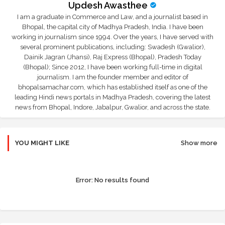
Updesh Awasthee
I am a graduate in Commerce and Law, and a journalist based in
Bhopal, the capital city of Madhya Pradesh, India. I have been
working in journalism since 1994. Over the years, I have served with
several prominent publications, including: Swadesh (Gwalior),
Dainik Jagran (Jhansi), Raj Express (Bhopal), Pradesh Today
(Bhopal); Since 2012, I have been working full-time in digital
journalism. I am the founder member and editor of
bhopalsamachar.com, which has established itself as one of the
leading Hindi news portals in Madhya Pradesh, covering the latest
news from Bhopal, Indore, Jabalpur, Gwalior, and across the state.
YOU MIGHT LIKE
Show more
Error:
No results found