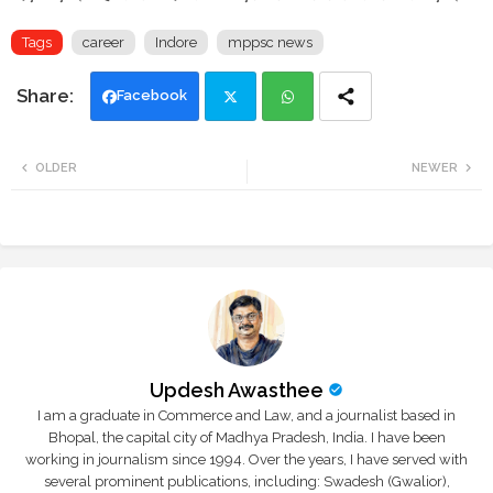
Tags
career
Indore
mppsc news
Facebook
Twi
Wh
OLDER
NEWER
tte
ats
r
app
Updesh Awasthee
I am a graduate in Commerce and Law, and a journalist based in
Bhopal, the capital city of Madhya Pradesh, India. I have been
working in journalism since 1994. Over the years, I have served with
several prominent publications, including: Swadesh (Gwalior),