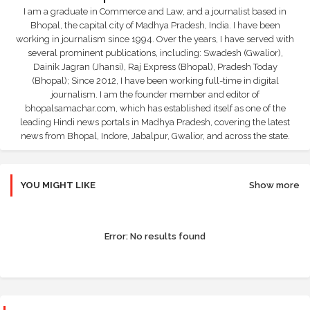
I am a graduate in Commerce and Law, and a journalist based in
Bhopal, the capital city of Madhya Pradesh, India. I have been
working in journalism since 1994. Over the years, I have served with
several prominent publications, including: Swadesh (Gwalior),
Dainik Jagran (Jhansi), Raj Express (Bhopal), Pradesh Today
(Bhopal); Since 2012, I have been working full-time in digital
journalism. I am the founder member and editor of
bhopalsamachar.com, which has established itself as one of the
leading Hindi news portals in Madhya Pradesh, covering the latest
news from Bhopal, Indore, Jabalpur, Gwalior, and across the state.
YOU MIGHT LIKE
Show more
Error:
No results found