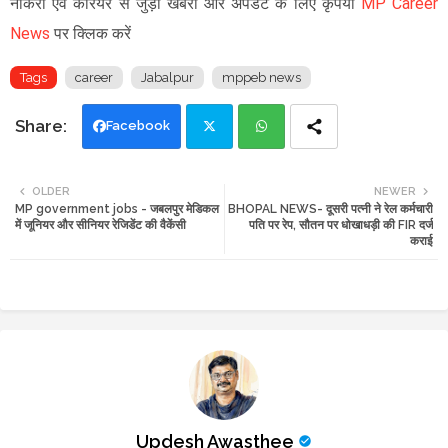
नौकरी एवं करियर से जुड़ी खबरों और अपडेट के लिए कृपया
MP Career
News
पर क्लिक करें
Tags
career
Jabalpur
mppeb news
Facebook
Twi
Wh
OLDER
NEWER
MP government jobs - जबलपुर मेडिकल
BHOPAL NEWS- दूसरी पत्नी ने रेल कर्मचारी
tte
ats
में जूनियर और सीनियर रेजिडेंट की वैकेंसी
पति पर रेप, सौतन पर धोखाधड़ी की FIR दर्ज
कराई
r
app
Updesh Awasthee