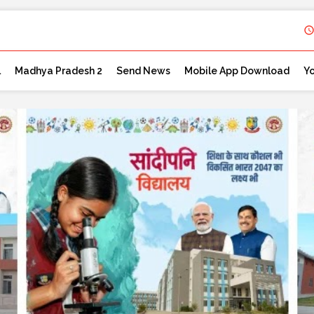
l
Madhya Pradesh 2
Send News
Mobile App Download
Y