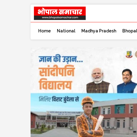
Home
National
Madhya Pradesh
Bhopa