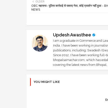
OLDER
OBC महासभा- पुलिस कार्रवाई से घबराए नेता, कोई प्रदर्शन नहीं हुआ -
NEWS
Updesh Awasthee
I am a graduate in Commerce and Law, 
India. I have been working in journali
publications, including: Swadesh (Gwal
Since 2012, I have been working full-t
bhopalsamachar.com, which has establi
covering the latest news from Bhopal, I
YOU MIGHT LIKE
Er