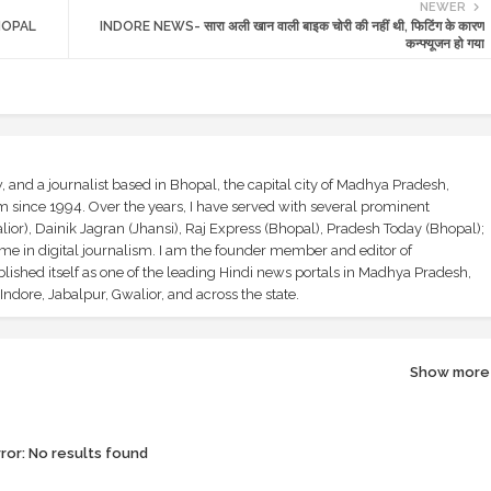
NEWER
 BHOPAL
INDORE NEWS- सारा अली खान वाली बाइक चोरी की नहीं थी, फिटिंग के कारण
कन्फ्यूजन हो गया
and a journalist based in Bhopal, the capital city of Madhya Pradesh,
sm since 1994. Over the years, I have served with several prominent
ior), Dainik Jagran (Jhansi), Raj Express (Bhopal), Pradesh Today (Bhopal);
ime in digital journalism. I am the founder member and editor of
shed itself as one of the leading Hindi news portals in Madhya Pradesh,
ndore, Jabalpur, Gwalior, and across the state.
Show more
ror:
No results found