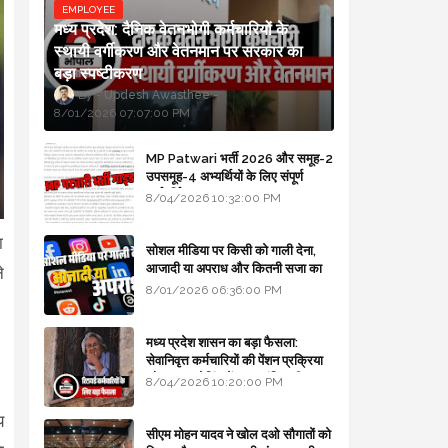
EMPLOYEE
मध्य प्रदेश: दैनिक वेतनभोगी कर्मचारियों के
स्थायी वर्गीकरण और वेतनमान पर सरकार का
बड़ा स्पष्टीकरण
Updesh Awasthee
8/01/2026 07:07:00 PM
MP Patwari भर्ती 2026 और समूह-2
उपसमूह-4 अभ्यर्थियों के लिए संपूर्ण
मार्गदर्शिका
8/04/2026 10:32:00 PM
ा
सोशल मीडिया पर किसी को गाली देना,
आजादी या अपराध और कितनी सजा का
े
प्रावधान - free legal advice
8/01/2026 06:36:00 PM
मध्य प्रदेश शासन का बड़ा फैसला:
सेवानिवृत्त कर्मचारियों की पेंशन प्रक्रिया
और बजट कोडिंग में हुए क्रांतिकारी
8/04/2026 10:20:00 PM
बदलाव
य
सीएम मोहन यादव ने खोल दओ सौगातों को