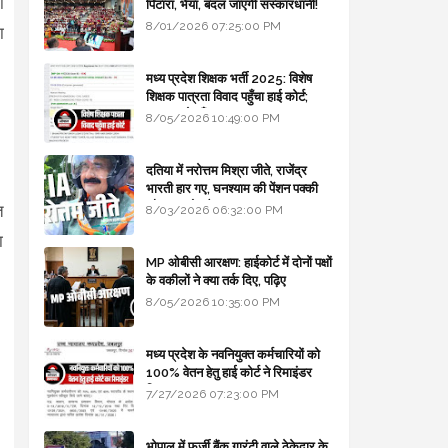
ा
पिटारा, भैया, बदल जाएगी संस्कारधानी!
8/01/2026 07:25:00 PM
ा
।
मध्य प्रदेश शिक्षक भर्ती 2025: विशेष
शिक्षक पात्रता विवाद पहुँचा हाई कोर्ट;
सरकार से माँगा जवाब
8/05/2026 10:49:00 PM
दतिया में नरोत्तम मिश्रा जीते, राजेंद्र
भारती हार गए, घनश्याम की पेंशन पक्की
और आशुतोष बैक टू...
त
8/03/2026 06:32:00 PM
ा
MP ओबीसी आरक्षण: हाईकोर्ट में दोनों पक्षों
।
के वकीलों ने क्या तर्क दिए, पढ़िए
8/05/2026 10:35:00 PM
मध्य प्रदेश के नवनियुक्त कर्मचारियों को
100% वेतन हेतु हाई कोर्ट ने रिमाइंडर
लिखा
7/27/2026 07:23:00 PM
भोपाल में फर्जी बैंक गारंटी वाले ठेकेदार के