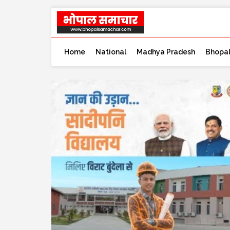
Home
National
Madhya Pradesh
Bhopa