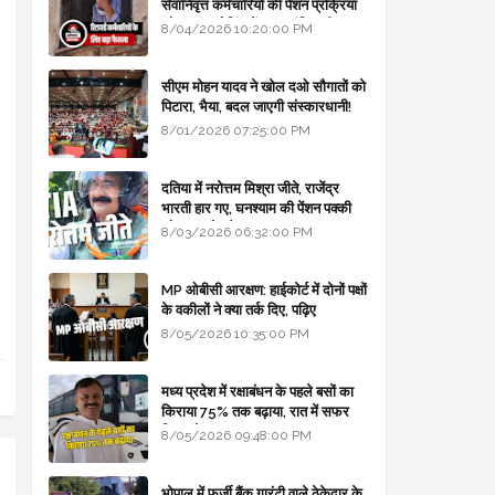
सेवानिवृत्त कर्मचारियों की पेंशन प्रक्रिया
और बजट कोडिंग में हुए क्रांतिकारी
8/04/2026 10:20:00 PM
बदलाव
सीएम मोहन यादव ने खोल दओ सौगातों को
पिटारा, भैया, बदल जाएगी संस्कारधानी!
8/01/2026 07:25:00 PM
दतिया में नरोत्तम मिश्रा जीते, राजेंद्र
भारती हार गए, घनश्याम की पेंशन पक्की
और आशुतोष बैक टू...
8/03/2026 06:32:00 PM
MP ओबीसी आरक्षण: हाईकोर्ट में दोनों पक्षों
के वकीलों ने क्या तर्क दिए, पढ़िए
8/05/2026 10:35:00 PM
मध्य प्रदेश में रक्षाबंधन के पहले बसों का
किराया 75% तक बढ़ाया, रात में सफर
किया तो 10% एक्स्ट्रा
8/05/2026 09:48:00 PM
भोपाल में फर्जी बैंक गारंटी वाले ठेकेदार के