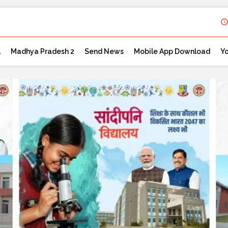
l
Madhya Pradesh 2
Send News
Mobile App Download
Y