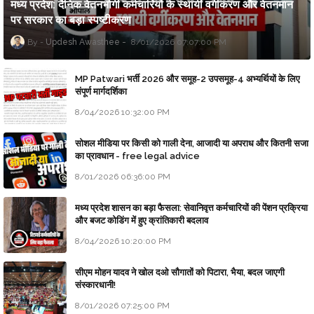
मध्य प्रदेश: दैनिक वेतनभोगी कर्मचारियों के स्थायी वर्गीकरण और वेतनमान
पर सरकार का बड़ा स्पष्टीकरण
Updesh Awasthee
8/01/2026 07:07:00 PM
MP Patwari भर्ती 2026 और समूह-2 उपसमूह-4 अभ्यर्थियों के लिए
संपूर्ण मार्गदर्शिका
8/04/2026 10:32:00 PM
सोशल मीडिया पर किसी को गाली देना, आजादी या अपराध और कितनी सजा
का प्रावधान - free legal advice
8/01/2026 06:36:00 PM
मध्य प्रदेश शासन का बड़ा फैसला: सेवानिवृत्त कर्मचारियों की पेंशन प्रक्रिया
और बजट कोडिंग में हुए क्रांतिकारी बदलाव
8/04/2026 10:20:00 PM
सीएम मोहन यादव ने खोल दओ सौगातों को पिटारा, भैया, बदल जाएगी
संस्कारधानी!
8/01/2026 07:25:00 PM