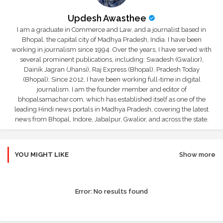
Updesh Awasthee
I am a graduate in Commerce and Law, and a journalist based in
Bhopal, the capital city of Madhya Pradesh, India. I have been
working in journalism since 1994. Over the years, I have served with
several prominent publications, including: Swadesh (Gwalior),
Dainik Jagran (Jhansi), Raj Express (Bhopal), Pradesh Today
(Bhopal); Since 2012, I have been working full-time in digital
journalism. I am the founder member and editor of
bhopalsamachar.com, which has established itself as one of the
leading Hindi news portals in Madhya Pradesh, covering the latest
news from Bhopal, Indore, Jabalpur, Gwalior, and across the state.
YOU MIGHT LIKE
Show more
Error:
No results found